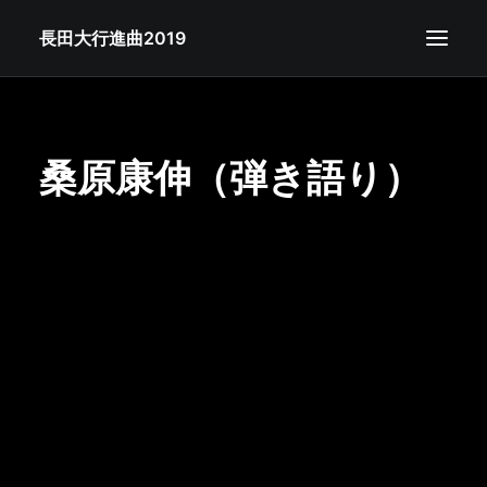
長田大行進曲2019
公演概要
チケット
桑原康伸（弾き語り）
ラインナップ
タイムテーブル
会場マップ
フード
グッズ
注意事項
FAQ
テーマソング