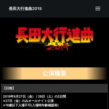
長田大行進曲2019
公演概要
チケット
ラインナップ
タイムテーブル
会場マップ
フード
公演概要
グッズ
注意事項
【日程】
FAQ
2019年9月27日（金） / 28日（土）の2日間
※27日（金）のみオールナイト公演
テーマソング
※18歳以下入場不可(入場時年齢確認有)