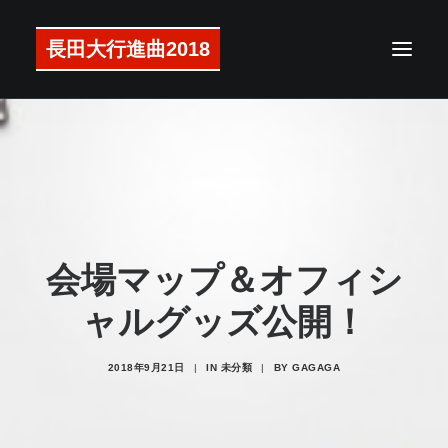
長田大行進曲2018
メッセージ
公演概要
アクセス
チケット
会場マップ＆オフィシ
ラインナップ
ャルグッズ公開！
タイムテーブル
マップ
2018年9月21日
|
IN
未分類
|
BY
GAGAGA
グッズ
注意事項