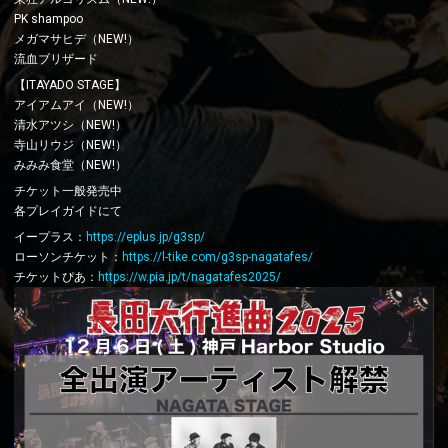
PK shampoo
メガマサヒデ（NEW!）
流血ブリザード
【ITAYADO STAGE】
アイアムアイ（NEW!）
清水アツシ（NEW!）
寺山リウジ（NEW!）
みみみ食堂（NEW!）
チケット一般発売中
各プレイガイドにて
イープラス：
https://eplus.jp/g3sp/
ローソンチケット：
https://l-tike.com/g3sp-nagatafes/
チケットぴあ：
https://w.pia.jp/t/nagatafes2025/