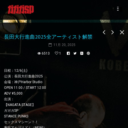
長田大行進曲2025全アーティスト解禁
11月 20, 2025
6513
1
日程：12/6(土)
公演：長田大行進曲2025
会場：神戸Harbor Studio
OPEN 11:00 / START 12:00
ADV ¥5,000
出演：
【NAGATA STAGE】
ガガガSP
STANCE PUNKS
セックスマシーン！！
東狂アルゴリズム（NEW!）