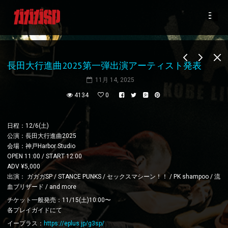
長田大行進曲2025第一弾出演アーティスト発表
11月 14, 2025
4134
0
日程：12/6(土)
公演：長田大行進曲2025
会場：神戸Harbor Studio
OPEN 11:00 / START 12:00
ADV ¥5,000
出演： ガガガSP / STANCE PUNKS / セックスマシーン！！ / PK shampoo / 流
血ブリザード / and more
チケット一般発売：11/15(土)10:00〜
各プレイガイドにて
イープラス：
https://eplus.jp/g3sp/