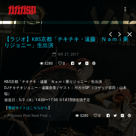
【ラジオ】KBS京都「チキチキ・遠藤 Ｎａｍｉ乗
りジョニー」生出演
4月 27, 2017
3280
0
KBS京都「チキチキ・遠藤 Ｎａｍｉ乗りジョニー」生出演
DJチキチキジョニー・遠藤奈美 / ゲスト：ガガガSP （コザック前田・山本
聡）
放送日：5/3（水）14:00〜17:00 ※14:15頃出演予定
【
番組サイトはこちらから
】
Previous Post
Next Post
3280
0