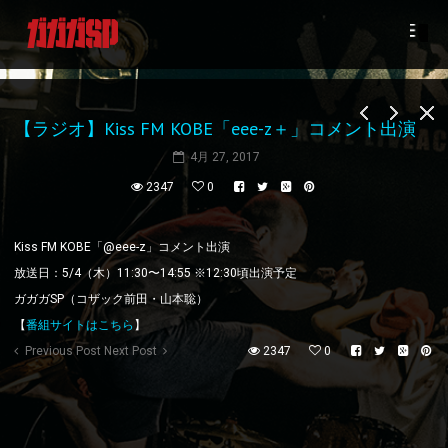
【ラジオ】Kiss FM KOBE「eee-z＋」コメント出演
4月 27, 2017
2347
0
Kiss FM KOBE「@eee-z」コメント出演
放送日：5/4（木）11:30〜14:55 ※12:30頃出演予定
ガガガSP（コザック前田・山本聡）
【
番組サイトはこちら
】
Previous Post
Next Post
2347
0