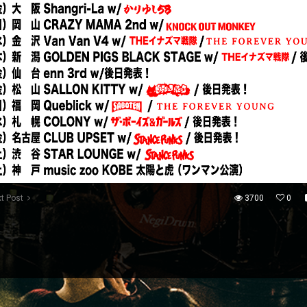
t Post
3700
0