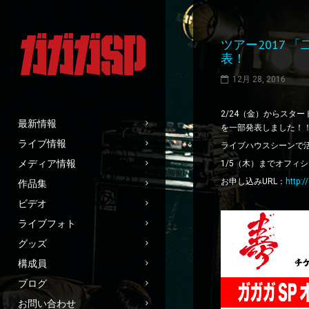
ツアー2017
表！
12月 28, 2016
2/24（金）からスタ
最新情報
を一部発表しました！
ライブ情報
ライブハウスシーンで
メディア情報
1/5（木）までオフィ
お申し込みURL：
http:
作品集
ビデオ
ライブフォト
グッズ
構成員
ブログ
お問い合わせ