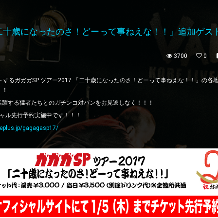
 「二十歳になったのさ！どーって事ねえな！！」追加ゲス
3700
0
ートするガガガSP ツアー2017 「二十歳になったのさ！どーって事ねえな！！」の各
！！
活躍する猛者たちとのガチンコ対バンをお見逃しなく！！！
シャル先行予約実施中です！！！
//eplus.jp/gagagasp17/