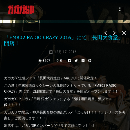
「FM802 RADIO CRAZY 2016」にて「長田大食堂」
開店！
12月 17, 2016
3207
0
ガガガSP主催フェス『長田大行進曲』6年ぶりに開催決定！！
この度！年末関西ロックシーンの風物詩ともなっている「FM802 RADIO
CRAZY」内にて、2日間限定で「長田大食堂」を限定オープンします！！！
ガガガＳＰドラム“田嶋 悟士”シェフによる「鬼味噌田嶋屋」流フェス
飯！！！！
ガガガSPの地元・神戸長田名物のB級グルメ「ぼっかけ！！！」シリーズを考
案し、ご提供します！！！
出店中は、ガガガSPメンバーもゲリラで店頭に立つ！！！！