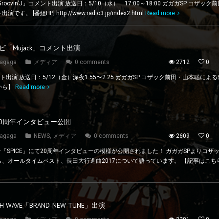
oovin’J」コメント出演 放送日：5/10（水） 17:00～18:00 ガガガSP コザッ
 [番組HP] http://www.radio3.jp/index2.html
Read more
「Mujack」コメント出演
agaga
メディア
0 comments
2712
0
コメント出演 放送日：5/12（金）深夜1:55〜2:25 ガガガSP コザック前田・山本聡に
から】
Read more
て20周年インタビュー公開
agaga
NEWS
,
メディア
0 comments
2609
0
ン「SPICE」にて20周年インタビューの模様が公開されました！ ガガガSPよりコザ
、オールタイムベスト、長田大行進曲2017について語っています。 【記事はこち
 WAVE「BRAND-NEW TUNE」出演