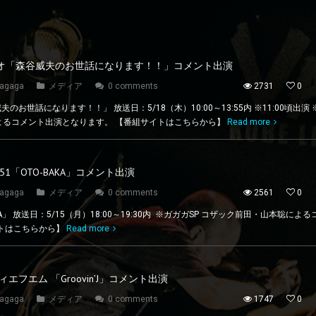
ジオ「森谷威夫のお世話になります！！」コメント出演
agaga
メディア
0 comments
2731
0
のお世話になります！！」 放送日：5/18（木）10:00～13:55内 ※11:00頃出演 
よるコメント出演となります。 【番組サイトはこちらから】
Read more
851「OTO-BAKA」コメント出演
agaga
メディア
0 comments
2561
0
-BAKA」 放送日：5/15（月）18:00～19:30内 ※ガガガSP コザック前田・山本聡に
イトはこちらから】
Read more
フエム 「Groovin’J」コメント出演
agaga
メディア
0 comments
1747
0