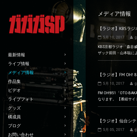
メディア情報
【ラジオ】KBSラ
5月 10, 2017
g
KBS京都ラジオ「森谷威夫
ザック前田・山本聡に
最新情報
ライブ情報
メディア情報
【ラジオ】FM OH! 
作品集
5月 10, 2017
g
ビデオ
FM OH!851「OTO
ライブフォト
なります。 【番組サ
グッズ
構成員
【ラジオ】仙台シティエ
ブログ
5月 05, 2017
g
お問い合わせ