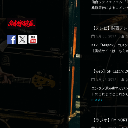
仙台シティエフエム 「Gr
桑原康伸によるコメント出演です。
【テレビ】関西テレビ
5月 05, 2017
g
KTV 「Mujack」 
【番組サイトはこちら
【web】SPICEに
5月 04, 2017
g
エンタメ系webマガジ
ドのこれまでとこれから
more
【ラジオ】FM NORTH