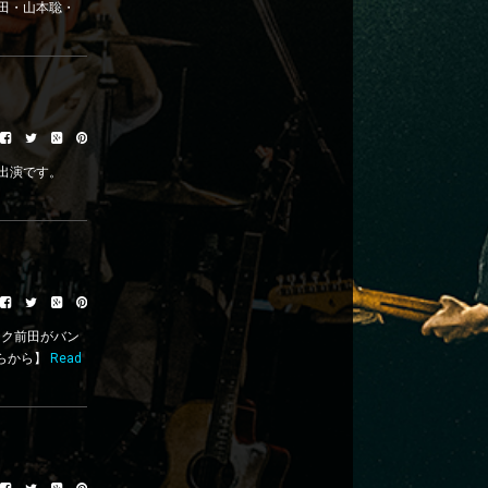
ク前田・山本聡・
よる出演です。
ック前田がバン
らから】
Read