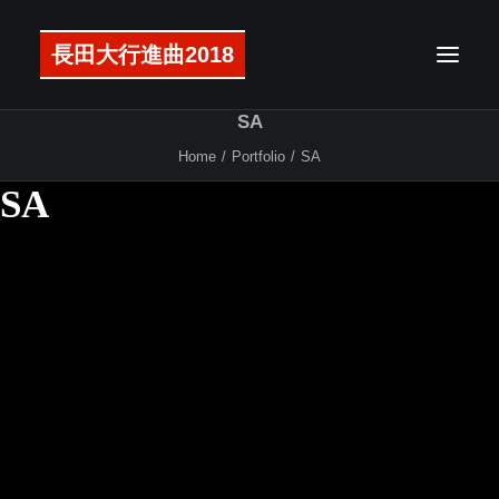
長田大行進曲2018
SA
Home
Portfolio
SA
メッセージ
SA
公演概要
アクセス
チケット
ラインナップ
タイムテーブル
マップ
グッズ
注意事項