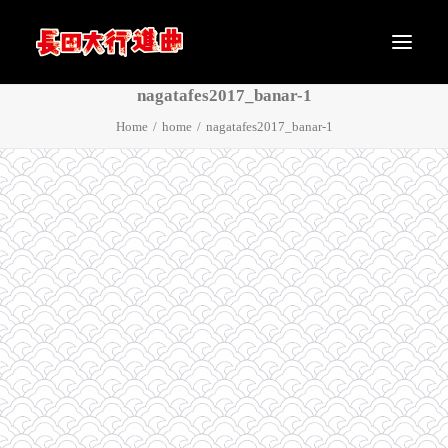
nagatafes2017_banar-1
Home
home
nagatafes2017_banar-1
メッセージ
公演概要
アクセス
チケット
ラインナップ
タイムテーブル
マップ
グッズ
注意事項