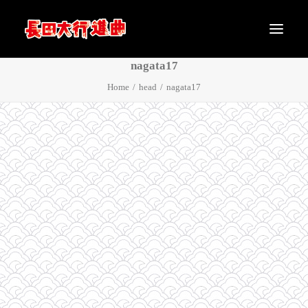
nagata17
Home
head
nagata17
メッセージ
公演概要
アクセス
チケット
ラインナップ
タイムテーブル
マップ
グッズ
注意事項