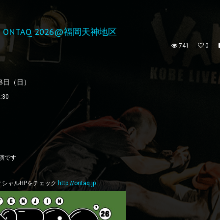
N ONTAQ 2026@福岡天神地区
741
0
08日（日）
:30
出演です
ィシャルHPをチェック
http://
ontaq.jp