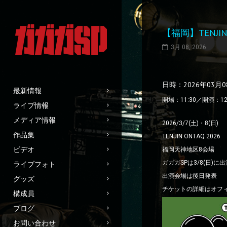
【福岡】TENJI
3月 08, 2026
日時：2026年03月
最新情報
開場：11:30／開演：12
ライブ情報
メディア情報
2026/3/7(土)・8(日)
作品集
TENJIN ONTAQ 2026
ビデオ
福岡天神地区8会場
ガガガSP
は3/8(日)に
ライブフォト
出演会場は後日発表
グッズ
チケットの詳細はオフ
構成員
ブログ
お問い合わせ