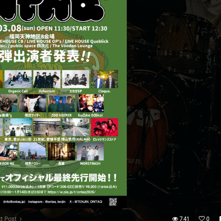
t Post
741
0