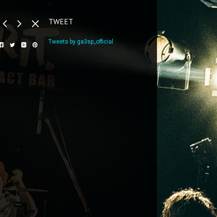
TWEET
Tweets by ga3sp_official