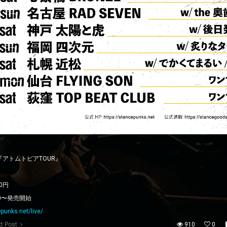
コ発『アトムトピアTOUR』
00円
00〜発売開始
punks.net/live/
t Post
910
0