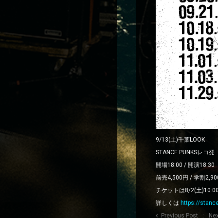
9/13(土)千葉LOOK
STANCE PUNKSレ
開場18:00 / 開演18:30
前売4,500円 / 学割2,9
チケットは8/2(土)10:
詳しくは
https://
stance
Previous Post
Nex