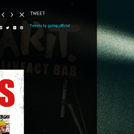
TWEET
Tweets by ga3sp_official