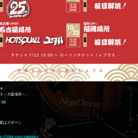
a
023 ～大阪場所～」
7:00
 / 愛はズボーン
ps://l-tike.com/saboten/