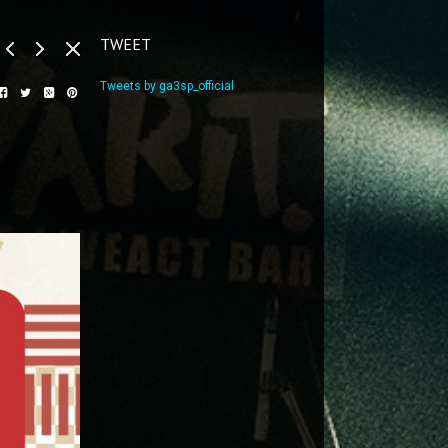
TWEET
Tweets by ga3sp_official