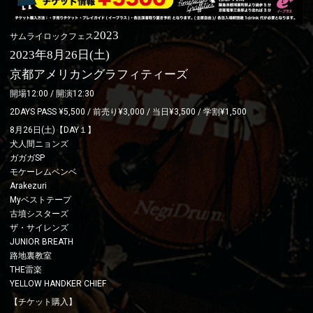
2023
サムライロックフェス
年
月
日
土
2023
8
26
(
)
京都アメリカングラフィティーズ
開場12:00 / 開演12:30
2DAYS PASS ¥5,500 / 前売り¥3,000 / 当日¥3,500 / 学割¥1,500
8月26日(土)【DAY１】
犬人間ニョンズ
ガガガSP
モケーレムベンベ
Arakezuri
Myベストテープ
古墳シスターズ
ザ・サイレンズ
JUNIOR BREATH
路地裏教室
THE雷楽
YELLOW HANDKER CHIEF
【チケット購入】