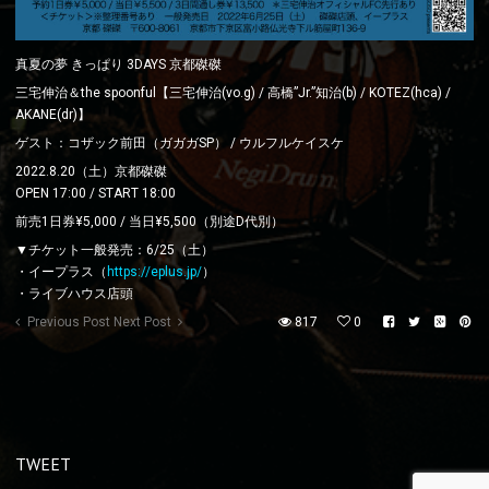
真夏の夢 きっぱり 3DAYS 京都磔磔
三宅伸治＆the spoonful【三宅伸治(vo.g) / 高橋”Jr.”知治(b) / KOTEZ(hca) /
AKANE(dr)】
ゲスト：コザック前田（ガガガSP） / ウルフルケイスケ
2022.8.20（土）京都磔磔
OPEN 17:00 / START 18:00
前売1日券¥5,000 / 当日¥5,500（別途D代別）
▼チケット一般発売：6/25（土）
・イープラス（
https://eplus.jp/
）
・ライブハウス店頭
Previous Post
Next Post
817
0
TWEET