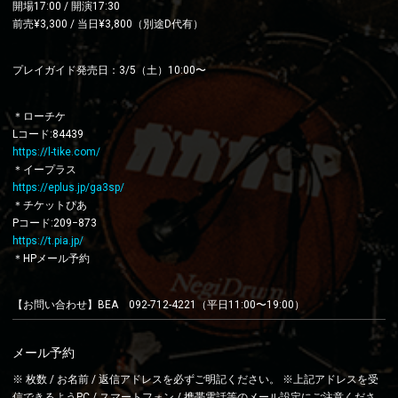
開場17:00 / 開演17:30
前売¥3,300 / 当日¥3,800（別途D代有）
プレイガイド発売日：3/5（土）10:00〜
＊ローチケ
Lコード:84439
https://l-tike.com/
＊イープラス
https://eplus.jp/ga3sp/
＊チケットぴあ
Pコード:209−873
https://t.pia.jp/
＊HPメール予約
【お問い合わせ】BEA 092-712-4221（平日11:00〜19:00）
メール予約
※ 枚数 / お名前 / 返信アドレスを必ずご明記ください。 ※上記アドレスを受
信できるようPC / スマートフォン / 携帯電話等のメール設定にご注意くださ