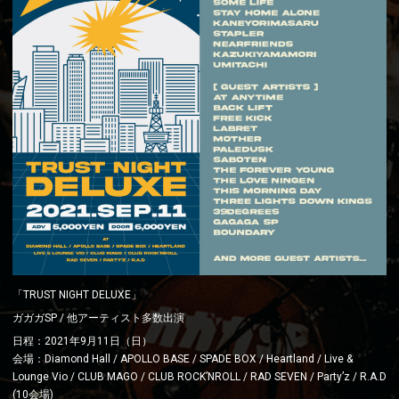
「TRUST NIGHT DELUXE」
ガガガSP / 他アーティスト多数出演
日程：2021年9月11日（日）
会場：Diamond Hall / APOLLO BASE / SPADE BOX / Heartland / Live &
Lounge Vio / CLUB MAGO / CLUB ROCK’NROLL / RAD SEVEN / Party’z / R.A.D
(10会場)