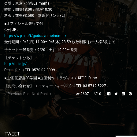
会場：東京・渋谷La.mama
時間：開場18:00 / 開演18:30
料金：前売¥3,500（別途ドリンク代）
■オフィシャル先行受付
受付URL
https://w.pia.jp/t/godsavetheinomar/
受付期間：9/2(月) 11:00〜9/5(木) 23:59 枚数制限 お一人様2枚まで
チケット一般発売：9/20（土） 10:00〜発売
【チケットぴあ】
http://t.pia.jp/
Pコード：（TEL 0570-02-9999）
■主催:初恋妄°C学園 ■企画制作:トラヴィス / ATFIELD inc.
【お問い合わせ】 エイティーフィールド （TEL 03-5712-5227）
Previous Post
Next Post
2607
0
TWEET