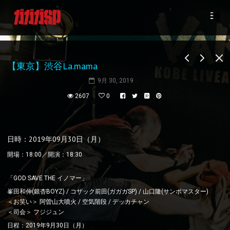
【東京】渋谷La.mama
9月 30, 2019
2607
0
日時：2019年09月30日（月）
開場：18:00／開演：18:30
「GOD SAVE THE イノマー」
峯田和伸(銀杏BOYZ) / コザック前田(ガガガSP) / 山口隆(サンボマスター)
＜お笑い＞ 阿曽山大噴火 / 空気階段 / デッカチャン
＜司会＞ フジジュン
日程：2019年9月30日（月）