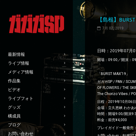
【島根】BURST 
7月 07, 2019
日時：2019年07月
最新情報
開場：09:00／開演：09
ライブ情報
メディア情報
「BURST MAX’19」
作品集
ガガガSP / PAN / SCUMGAM
OF FLOWERS / THE SKIP
ビデオ
The Chorizo Vibes / 
ライブフォト
日程：2019年10月06
グッズ
会場：立久恵峡 わかあゆの
時間：開場9:00/開演9:3
構成員
料金：前売¥4,000
ブログ
プレイガイド一般発売：6
お問い合わせ
お問い合わせ：BURST MA