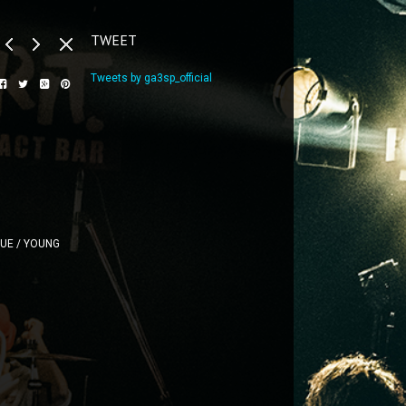
TWEET
Tweets by ga3sp_official
LUE / YOUNG