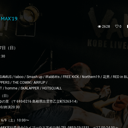
MAX’19
2628
0
07日（日）
:30
US / taboo / Smash up / IRabBitts / FREE KICK / Northern19 / 花男 / RED in B
PERS / THE COMIN’/ AIRFLIP /
POT / homme / SKALAPPER / HOTSQUALL
日（日）
里 （〒693-0216 島根県出雲市乙立町5263-14）
0/終演20:30
/9（土）10:00〜
X実行委員会(ライブハウスアポロ内) TEL 0853-23-1531 ≪12:00-24:00≫