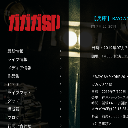
【兵庫】BAYCAMP
7月 20, 2019
日時：2019年07月
最新情報
開場：14:00／開演：15
ライブ情報
メディア情報
作品集
「BAYCAMP KOBE 
ビデオ
ガガガSP / 他
日程：2019年7月20日
ライブフォト
会場：神戸ハーバース
グッズ
時間：開場14:00 / 開演1
構成員
※ガガガSPは23:15-
料金：前売¥3,500（
ブログ
＜注意事項＞
お問い合わせ