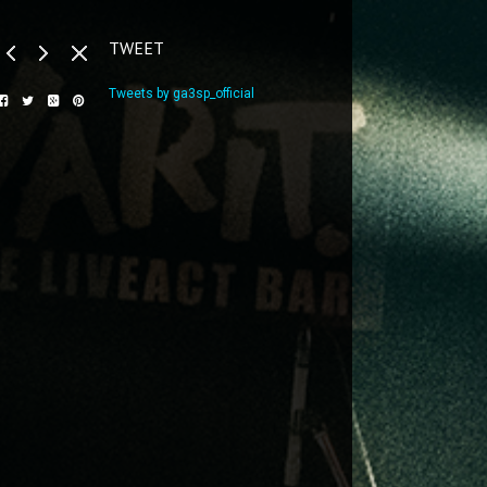
TWEET
Tweets by ga3sp_official