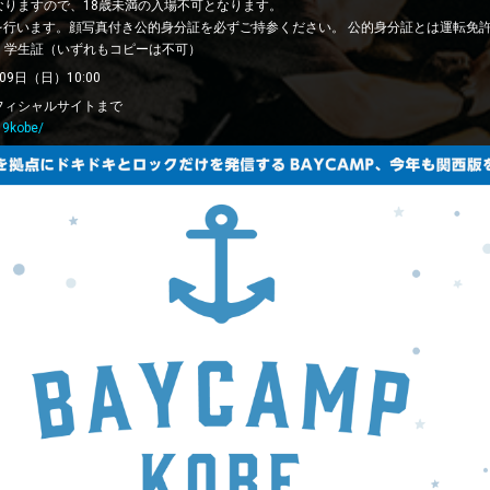
なりますので、18歳未満の入場不可となります。
を行います。顔写真付き公的身分証を必ずご持参ください。 公的身分証とは運転免
、学生証（いずれもコピーは不可）
9日（日）10:00
フィシャルサイトまで
19kobe/