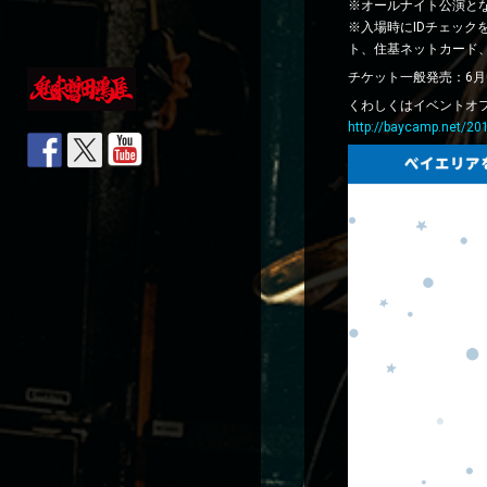
※オールナイト公演と
※入場時にIDチェック
ト、住基ネットカード
チケット一般発売：6月0
くわしくはイベントオ
http://baycamp.net/20