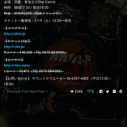
会場：兵庫・東加古川Star Dance
時間：開場17:30 / 開演18:00
料金：前売¥3,300（別途ドリンク代）
チケット一般発売：1/19（土）10:00〜発売
【イープラス】
http://eplus.jp
【チケットぴあ】
http://t.pia.jp/
Pコード：140-035（TEL 0570-02-9999）
【ローチケ】
http://l-tike.com/
Lコード：55472（TEL 0570-084-005）
【お問い合わせ】 サウンドクリエーター 06-6357-4400 （平日12:00～
18:00）
Previous Post
Next Post
3368
0