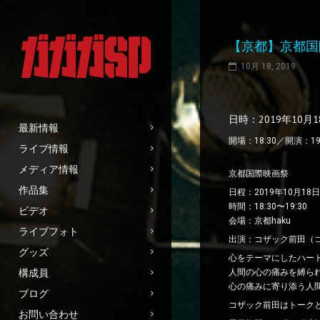
【京都】京都国
10月 18, 2019
日時：2019年10月
最新情報
開場：18:30／開演：19
ライブ情報
メディア情報
京都国際映画祭
作品集
日程：2019年10月18
時間：18:30〜19:30
ビデオ
会場：京都haku
ライブフォト
出演：コザック前田（コザ
グッズ
心をテーマにしたハート
構成員
人間の心の痛みを縛ら
心の痛みに寄り添う人
ブログ
コザック前田はトーク
お問い合わせ