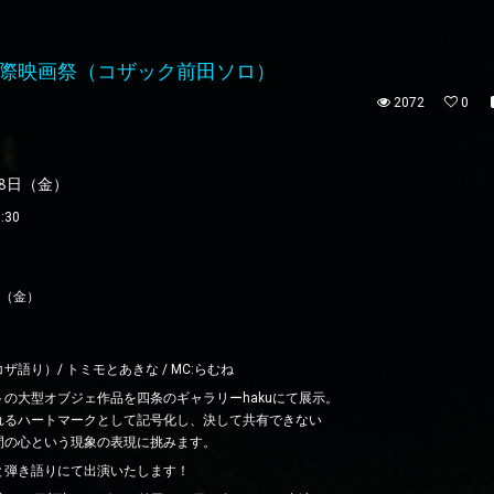
際映画祭（コザック前田ソロ）
2072
0
18日（金）
:30
日（金）
語り）/ トミモとあきな / MC:らむね
の大型オブジェ作品を四条のギャラリーhakuにて展示。
れるハートマークとして記号化し、決して共有できない
間の心という現象の表現に挑みます。
と弾き語りにて出演いたします！