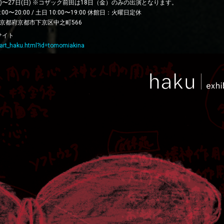
水)〜27日(日) ※コザック前田は18日（金）のみの出演となります。
0〜20:00 / 土日 10:00〜19:00 休館日：火曜日定休
2​ 京都府京都市下京区中之町566
サイト
rt/art_haku.html?id=tomomiakina