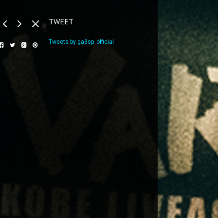
TWEET
Tweets by ga3sp_official