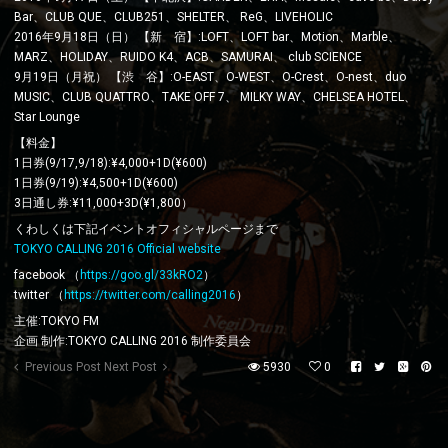
Bar、CLUB QUE、CLUB251、SHELTER、 ReG、LIVEHOLIC
2016年9月18日（日） 【新 宿】:LOFT、LOFT bar、Motion、Marble、
MARZ、HOLIDAY、RUIDO K4、ACB、SAMURAI、 club SCIENCE
9月19日（月祝） 【渋 谷】:O-EAST、O-WEST、O-Crest、O-nest、duo
MUSIC、CLUB QUATTRO、TAKE OFF 7、 MILKY WAY、CHELSEA HOTEL、
Star Lounge
【料金】
1日券(9/17,9/18):¥4,000+1D(¥600)
1日券(9/19):¥4,500+1D(¥600)
3日通し券:¥11,000+3D(¥1,800）
くわしくは下記イベントオフィシャルページまで
TOKYO CALLING 2016 Official website
facebook （
https://goo.gl/33kRO2
）
twitter （
https://twitter.com/calling2016
）
主催:TOKYO FM
企画 制作:TOKYO CALLING 2016 制作委員会
Previous Post
Next Post
5930
0