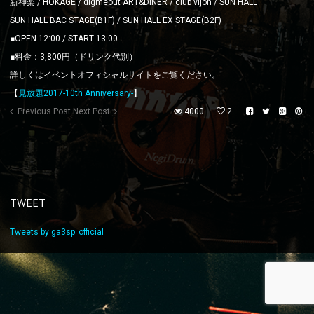
新神楽 / HOKAGE / digmeout ART&DINER / club vijon / SUN HALL
SUN HALL BAC STAGE(B1F) / SUN HALL EX STAGE(B2F)
■OPEN 12:00 / START 13:00
■料金：3,800円（ドリンク代別）
詳しくはイベントオフィシャルサイトをご覧ください。
【
見放題2017-10th Anniversary-
】
Previous Post
Next Post
4000
2
TWEET
Tweets by ga3sp_official