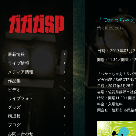
「つかっちゃえ
3月 25, 2017
日時：2017年03月
最新情報
開場：11:30／開演：12
ライブ情報
メディア情報
「つかっちゃえ！リバ
ガガガSP / SABOTEN 
作品集
日程：2017年3月25日
ビデオ
会場：佐賀県嬉野市社会
ライブフォト
時間：開場11:30 / 開演
料金：入場無料
グッズ
問合せ：嬉野市 市民福祉部
構成員
ブログ
お問い合わせ