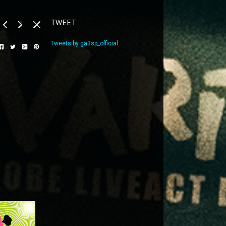
TWEET
Tweets by ga3sp_official