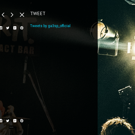
TWEET
Tweets by ga3sp_official