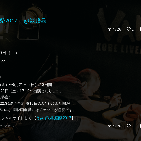
祭2017」@淡路島
4726
2
20日（土）
:00
」
日（金）〜5月21日（日）の3日間
20日（土）17:10〜出演となります。
淡路島）
22:30終了予定 ※19日のみ18:00より開演
ブのみ）※映画鑑賞にはチケットが必要です。
シャルサイトまで 【
うみぞら映画祭2017
】
t Post
4726
2