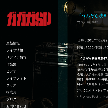
「うみぞら映画
5月 20, 2017
日時：2017年05月
最新情報
開場：10:00／開演：10
ライブ情報
メディア情報
「うみぞら映画祭2017
作品集
日程：2017年5月19
※ガガガSPの出演は5月
ビデオ
会場：大浜海水浴場（
ライブフォト
時間：午前10:00〜午後
料金：入場無料（ライ
グッズ
詳しくはイベントオフィ
構成員
Previous Post
Nex
ブログ
お問い合わせ