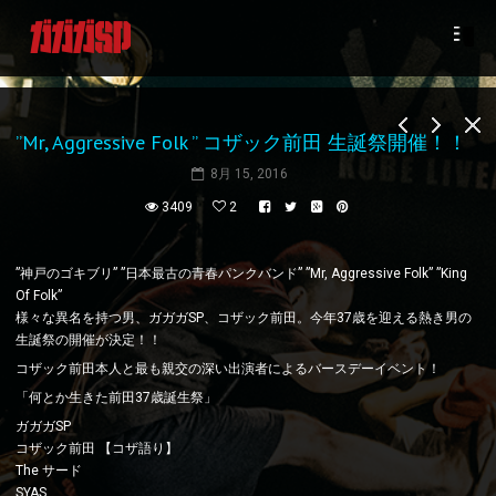
”Mr, Aggressive Folk ” コザック前田 生誕祭開催！！
8月 15, 2016
3409
2
”神戸のゴキブリ” ”日本最古の青春パンクバンド” ”Mr, Aggressive Folk” ”King
Of Folk”
様々な異名を持つ男、ガガガSP、コザック前田。今年37歳を迎える熱き男の
生誕祭の開催が決定！！
コザック前田本人と最も親交の深い出演者によるバースデーイベント！
「何とか生きた前田37歳誕生祭」
ガガガSP
コザック前田 【コザ語り】
The サード
SYAS