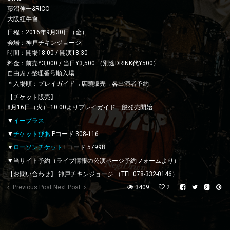
藤沼伸一&RICO
大阪紅牛會
日程：2016年9月30日（金）
会場：神戸チキンジョージ
時間：開場18:00 / 開演18:30
料金：前売¥3,000 / 当日¥3,500 （別途DRINK代¥500）
自由席 / 整理番号順入場
＊入場順：プレイガイド→店頭販売→各出演者予約
【チケット販売】
8月16日（火） 10:00よりプレイガイド一般発売開始
▼
イープラス
▼
チケットぴあ
Pコード 308-116
▼
ローソンチケット
Lコード 57998
▼当サイト予約（ライブ情報の公演ページ予約フォームより）
【お問い合わせ】 神戸チキンジョージ （TEL:078-332-0146）
Previous Post
Next Post
3409
2