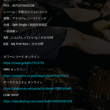
POS：4571670600228
レーベル：宇田川カフェレコード
形態：アナログレコード7インチ
仕様：Split Single / 初回生産限定
＜収録曲＞
A面：にんげんっていいな / ガガガDX
B面：My First Kiss / ガガガSP
タワーレコード オンライン
https://tower.jp/item/7975759
HMV オンライン
https://www.hmv.co.jp/product/detail/16677779
ディスクユニオン オンライン
https://diskunion.net/portal/ct/detail/1009189485
LD&K SHOP
https://ldandkshop.com/view/item/000000001335