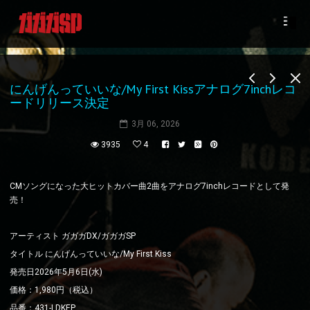
にんげんっていいな/My First Kissアナログ7inchレコ
ードリリース決定
3月 06, 2026
3935
4
CM
ソングになった大ヒットカバー曲
2
曲をアナログ
7inch
レコードとして発
売！
アーティスト ガガガDX/ガガガSP
タイトル にんげんっていいな/My First Kiss
発売日2026年5月6日(水)
価格：1,980円（税込）
品番：431-LDKEP