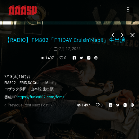
【RADIO】FM802「FRIDAY Cruisin’Map!!」生出演
7月 17, 2025
1497
0
7/18(金)16時台
FM802「FRIDAY Cruisin’Map!!」
コザック前田・山本聡 生出演
番組HP:
https://funky802.com/fcm/
Previous Post
Next Post
1497
0