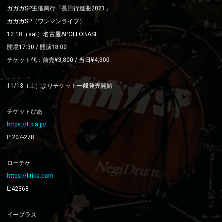
ガガガSP主催興行「長田行進曲2021」
ガガガSP（ワンマンライブ）
12.18（sat）名古屋APOLLOBASE
開場17:30 / 開演18:00
チケット代：前売¥3,800 / 当日¥4,300
11/13（土）よりチケット一般発売開始
チケットぴあ
https://t.pia.jp/
P:207-278
ローチケ
https://l-tike.com
L:42368
イープラス