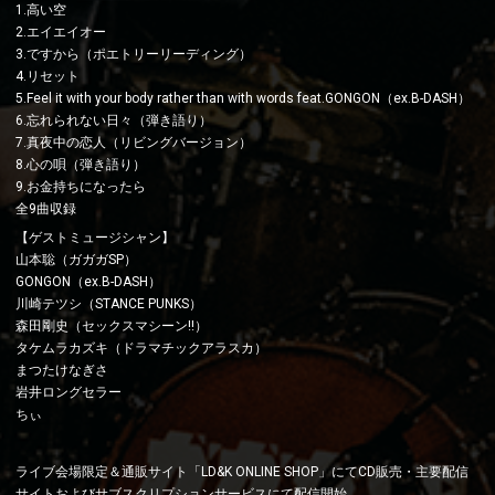
1.高い空
2.エイエイオー
3.ですから（ポエトリーリーディング）
4.リセット
5.Feel it with your body rather than with words feat.GONGON（ex.B-DASH）
6.忘れられない日々（弾き語り）
7.真夜中の恋人（リビングバージョン）
8.心の唄（弾き語り）
9.お金持ちになったら
全9曲収録
【ゲストミュージシャン】
山本聡（ガガガSP）
GONGON（ex.B-DASH）
川崎テツシ（STANCE PUNKS）
森田剛史（セックスマシーン!!）
タケムラカズキ（ドラマチックアラスカ）
まつたけなぎさ
岩井ロングセラー
ちぃ
ライブ会場限定＆通販サイト「LD&K ONLINE SHOP」にてCD販売・主要配信
サイトおよびサブスクリプションサービスにて配信開始