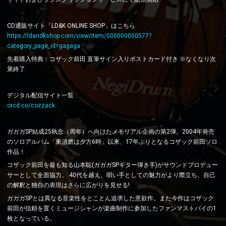
CD通販サイト「LD&K ONLINE SHOP」はこちら
https://ldandkshop.com/view/item/000000000577?
category_page_id=gagaga
先着購入特典：コザック前田 直筆サイン入りポストカード付き ※なくなり次
第終了
デジタル配信サイト一覧
orcd.co/cozzack
ガガガSP結成25執念（周年）へ向けたメモリアル企画の第2弾。2004年発売
のソロアルバム「東須磨は夕方6時」以来、17年ぶりとなるコザック前田ソロ
作品！
コザック前田を最も知る山本聡(ガガガSPギター弾き手)がサウンドプロデュー
サーとして全面協力。 40代を越え、唄い手としての魅力がより際立ち、自己
の解釈と独自の表現はさらに広がりを見せる!
ガガガSPとは異なる音楽性をとことん追求した意欲作。また今作はコザック
前田が信頼を置くミュージシャンが楽曲制作に参加したファンマストバイの1
枚となっている。