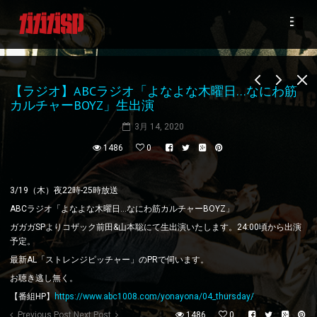
【ラジオ】ABCラジオ「よなよな木曜日…なにわ筋
カルチャーBOYZ」生出演
3月 14, 2020
1486
0
3/19
（木）夜
22
時
-25
時放送
ABC
ラジオ「よなよな木曜日
…
なにわ筋カルチャー
BOYZ
」
ガガガ
SP
よりコザック前田
&
山本聡にて生出演いたします。
24:00
頃から出演
予定。
最新
AL
「ストレンジピッチャー」の
PR
で伺います。
お聴き逃し無く。
【番組HP】
https://www.abc1008.com/yonayona/04_thursday/
Previous Post
Next Post
1486
0