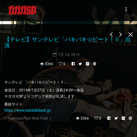
【テレビ】サンテレビ「バキバキ☆ビート！Ⅱ」出
演
7月 24, 2019
3366
0
サンテレビ 「バキバキ☆ビート！Ⅱ」
放送日：2019年7月27日（土）深夜24:00〜放送
※ガガガSPよりコザック前田が出演します。
番組サイト
https://www.bakibakibeat.jp/
Previous Post
Next Post
3366
0